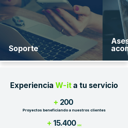
Asesoría y
acompañamiento
Capa
Experiencia
W-it
a tu servicio
+
200
Proyectos beneficiando a nuestros clientes
+
15.400
HH