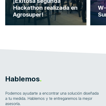
¡Exitosa segunda
Hackathon realizada en
W-i
Agrosuper!
Su
Leer Más
L
Hablemos
.
Podemos ayudarte a encontrar una solución diseñada
a tu medida. Hablemos y te entregaremos la mejor
asesoría.