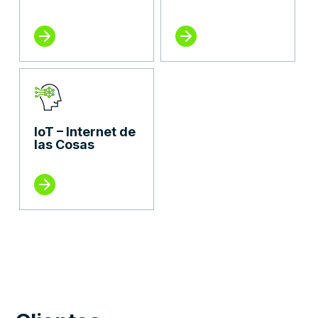
IoT – Internet de
las Cosas
Customer
Customer Voice
Power BI
Business
Insights
Central