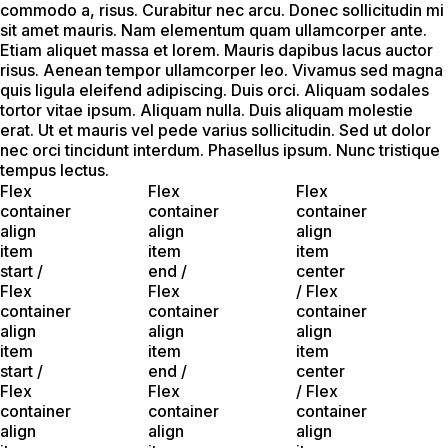
commodo a, risus. Curabitur nec arcu. Donec sollicitudin mi
sit amet mauris. Nam elementum quam ullamcorper ante.
Etiam aliquet massa et lorem. Mauris dapibus lacus auctor
risus. Aenean tempor ullamcorper leo. Vivamus sed magna
quis ligula eleifend adipiscing. Duis orci. Aliquam sodales
tortor vitae ipsum. Aliquam nulla. Duis aliquam molestie
erat. Ut et mauris vel pede varius sollicitudin. Sed ut dolor
nec orci tincidunt interdum. Phasellus ipsum. Nunc tristique
tempus lectus.
Flex
Flex
Flex
container
container
container
align
align
align
item
item
item
start /
end /
center
Flex
Flex
/ Flex
container
container
container
align
align
align
item
item
item
start /
end /
center
Flex
Flex
/ Flex
container
container
container
align
align
align