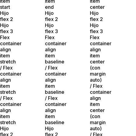
item
item
item
start
end
center
Hijo
Hijo
Hijo
flex 2
flex 2
flex 2
Hijo
Hijo
Hijo
flex 3
flex 3
flex 3
Flex
Flex
Flex
container
container
container
align
align
align
item
item
item
stretch
baseline
center
/ Flex
/ Flex
(con
container
container
margin
align
align
auto)
item
item
/ Flex
stretch
baseline
container
/ Flex
/ Flex
align
container
container
item
align
align
center
item
item
(con
stretch
baseline
margin
Hijo
Hijo
auto)
flex 2
flex 2
/ Flex