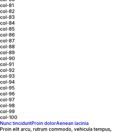
col-81
col-82
col-83
col-84
col-85
col-86
col-87
col-88
col-89
col-90
col-91
col-92
col-93
col-94
col-95
col-96
col-97
col-98
col-99
col-100
Nunc tincidunt
Proin dolor
Aenean lacinia
Proin elit arcu, rutrum commodo, vehicula tempus,