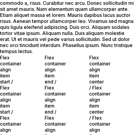
commodo a, risus. Curabitur nec arcu. Donec sollicitudin mi
sit amet mauris. Nam elementum quam ullamcorper ante.
Etiam aliquet massa et lorem. Mauris dapibus lacus auctor
risus. Aenean tempor ullamcorper leo. Vivamus sed magna
quis ligula eleifend adipiscing. Duis orci. Aliquam sodales
tortor vitae ipsum. Aliquam nulla. Duis aliquam molestie
erat. Ut et mauris vel pede varius sollicitudin. Sed ut dolor
nec orci tincidunt interdum. Phasellus ipsum. Nunc tristique
tempus lectus.
Flex
Flex
Flex
container
container
container
align
align
align
item
item
item
start /
end /
center
Flex
Flex
/ Flex
container
container
container
align
align
align
item
item
item
start /
end /
center
Flex
Flex
/ Flex
container
container
container
align
align
align