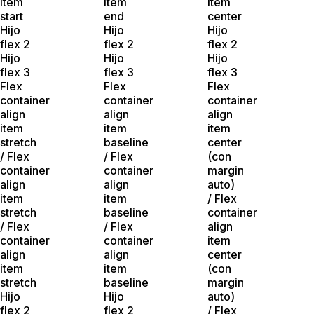
item
item
item
start
end
center
Hijo
Hijo
Hijo
flex 2
flex 2
flex 2
Hijo
Hijo
Hijo
flex 3
flex 3
flex 3
Flex
Flex
Flex
container
container
container
align
align
align
item
item
item
stretch
baseline
center
/ Flex
/ Flex
(con
container
container
margin
align
align
auto)
item
item
/ Flex
stretch
baseline
container
/ Flex
/ Flex
align
container
container
item
align
align
center
item
item
(con
stretch
baseline
margin
Hijo
Hijo
auto)
flex 2
flex 2
/ Flex