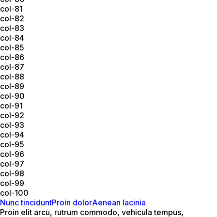
col-81
col-82
col-83
col-84
col-85
col-86
col-87
col-88
col-89
col-90
col-91
col-92
col-93
col-94
col-95
col-96
col-97
col-98
col-99
col-100
Nunc tincidunt
Proin dolor
Aenean lacinia
Proin elit arcu, rutrum commodo, vehicula tempus,