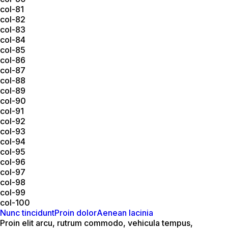
col-81
col-82
col-83
col-84
col-85
col-86
col-87
col-88
col-89
col-90
col-91
col-92
col-93
col-94
col-95
col-96
col-97
col-98
col-99
col-100
Nunc tincidunt
Proin dolor
Aenean lacinia
Proin elit arcu, rutrum commodo, vehicula tempus,