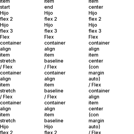
item
item
item
start
end
center
Hijo
Hijo
Hijo
flex 2
flex 2
flex 2
Hijo
Hijo
Hijo
flex 3
flex 3
flex 3
Flex
Flex
Flex
container
container
container
align
align
align
item
item
item
stretch
baseline
center
/ Flex
/ Flex
(con
container
container
margin
align
align
auto)
item
item
/ Flex
stretch
baseline
container
/ Flex
/ Flex
align
container
container
item
align
align
center
item
item
(con
stretch
baseline
margin
Hijo
Hijo
auto)
flex 2
flex 2
/ Flex