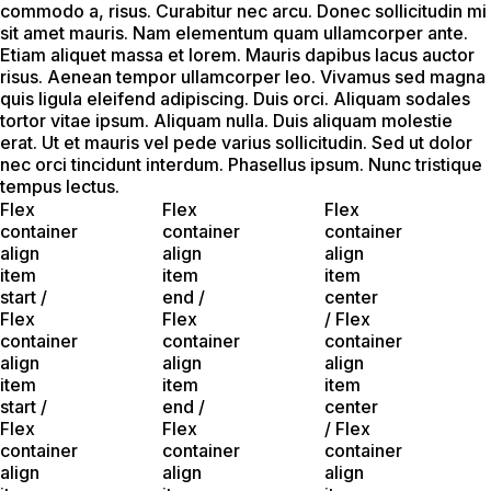
commodo a, risus. Curabitur nec arcu. Donec sollicitudin mi
sit amet mauris. Nam elementum quam ullamcorper ante.
Etiam aliquet massa et lorem. Mauris dapibus lacus auctor
risus. Aenean tempor ullamcorper leo. Vivamus sed magna
quis ligula eleifend adipiscing. Duis orci. Aliquam sodales
tortor vitae ipsum. Aliquam nulla. Duis aliquam molestie
erat. Ut et mauris vel pede varius sollicitudin. Sed ut dolor
nec orci tincidunt interdum. Phasellus ipsum. Nunc tristique
tempus lectus.
Flex
Flex
Flex
container
container
container
align
align
align
item
item
item
start /
end /
center
Flex
Flex
/ Flex
container
container
container
align
align
align
item
item
item
start /
end /
center
Flex
Flex
/ Flex
container
container
container
align
align
align