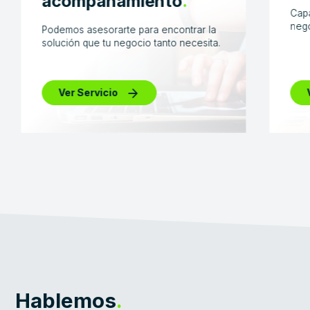
acompañamiento
.
Capa
nego
Podemos asesorarte para encontrar la
solución que tu negocio tanto necesita.
Ver Servicio
Hablemos
.